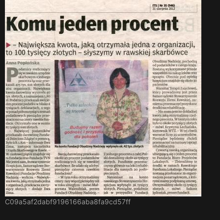
C09a5af2dabf9196166aba8fa9cd57ff