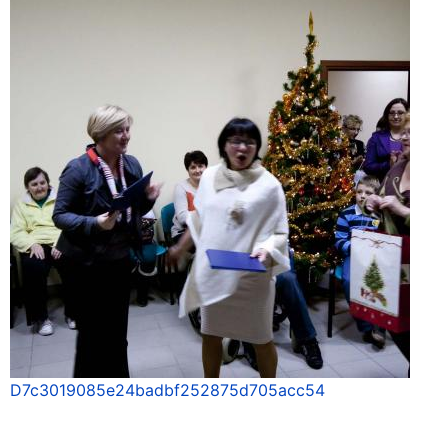
D7c3019085e24badbf252875d705acc54