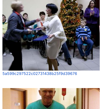
5a599c297522c02731438b25f9d39676