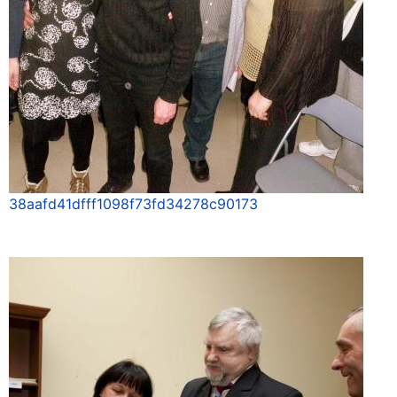
38aafd41dfff1098f73fd34278c90173