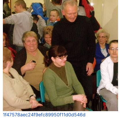
1f47578aec24f9efc89950f11d0d546d