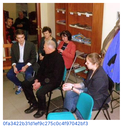
0fa3422b31d1ef9c275c0c4f97042bf3