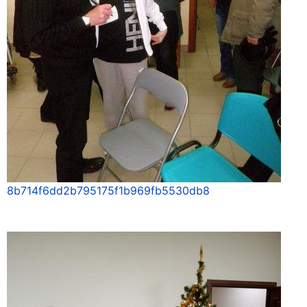
8b714f6dd2b795175f1b969fb5530db8