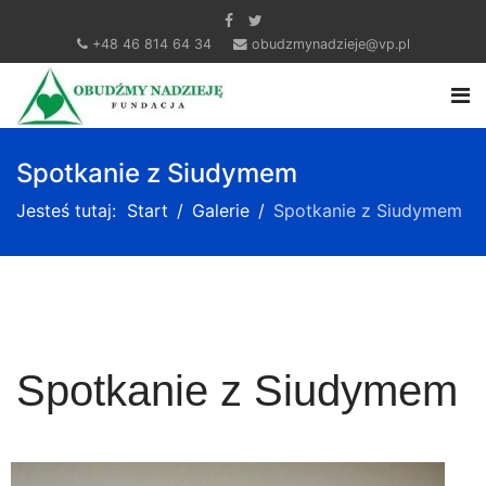
+48 46 814 64 34
obudzmynadzieje@vp.pl
Spotkanie z Siudymem
Jesteś tutaj:
Start
Galerie
Spotkanie z Siudymem
Spotkanie z Siudymem