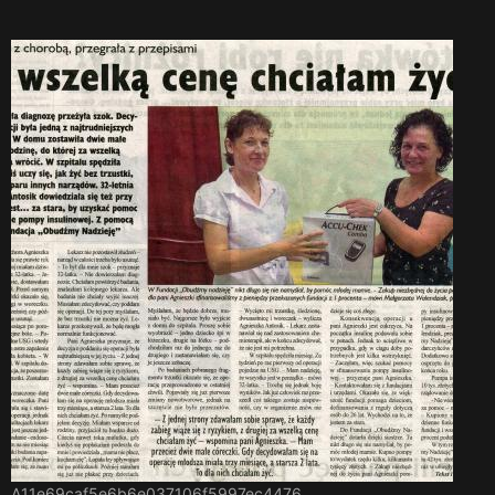
A11e69caf5e6b6e037106f5997ec4476