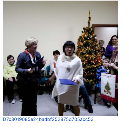
D7c3019085e24badbf252875d705acc53