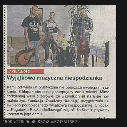
1509fe278c9de5a887a3ae57d75f1652