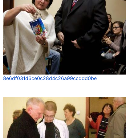
8e6df031d6ce0c28d4c26a99ccddd0be