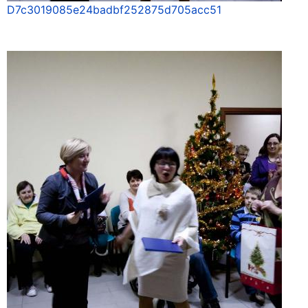
D7c3019085e24badbf252875d705acc51