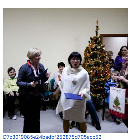
D7c3019085e24badbf252875d705acc52