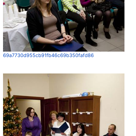
69a7730d955cb91fb46c69b350fafd86