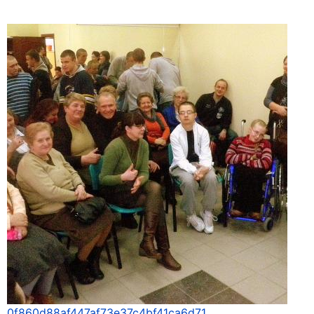
0f860d88af447af73e37c4bf41ca6d71