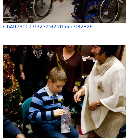
Cb4ff760073f3237f62fd1a5b3f82829