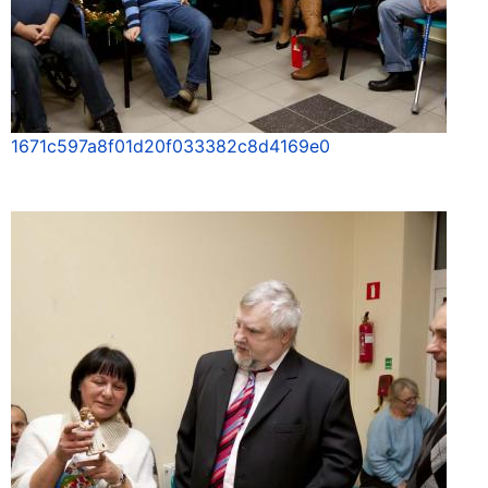
1671c597a8f01d20f033382c8d4169e0