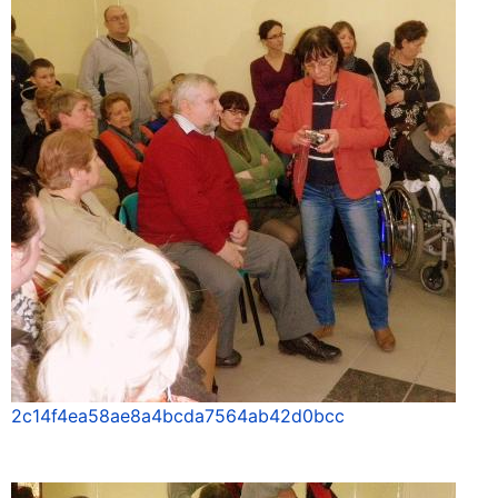
2c14f4ea58ae8a4bcda7564ab42d0bcc